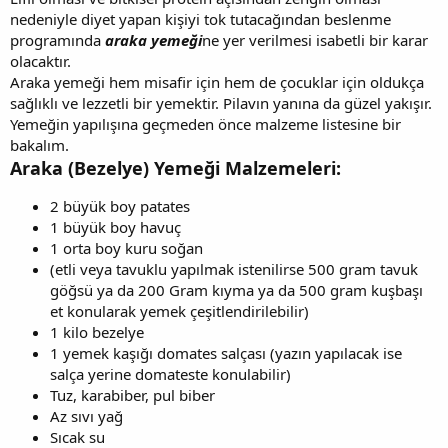
nedeniyle diyet yapan kişiyi tok tutacağından beslenme
programında
araka yemeği
ne yer verilmesi isabetli bir karar
olacaktır.
Araka yemeği hem misafir için hem de çocuklar için oldukça
sağlıklı ve lezzetli bir yemektir. Pilavın yanına da güzel yakışır.
Yemeğin yapılışına geçmeden önce malzeme listesine bir
bakalım.
Araka (Bezelye) Yemeği Malzemeleri:
2 büyük boy patates
1 büyük boy havuç
1 orta boy kuru soğan
(etli veya tavuklu yapılmak istenilirse 500 gram tavuk
göğsü ya da 200 Gram kıyma ya da 500 gram kuşbaşı
et konularak yemek çeşitlendirilebilir)
1 kilo bezelye
1 yemek kaşığı domates salçası (yazın yapılacak ise
salça yerine domateste konulabilir)
Tuz, karabiber, pul biber
Az sıvı yağ
Sıcak su