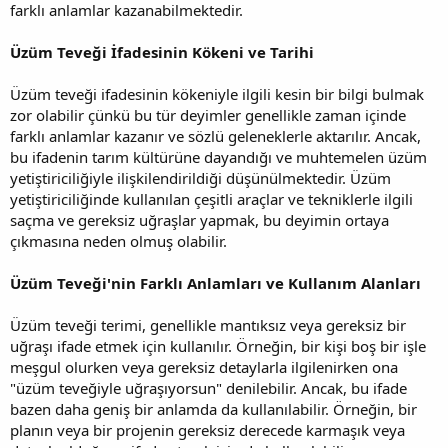
farklı anlamlar kazanabilmektedir.
Üzüm Teveği İfadesinin Kökeni ve Tarihi
Üzüm teveği ifadesinin kökeniyle ilgili kesin bir bilgi bulmak
zor olabilir çünkü bu tür deyimler genellikle zaman içinde
farklı anlamlar kazanır ve sözlü geleneklerle aktarılır. Ancak,
bu ifadenin tarım kültürüne dayandığı ve muhtemelen üzüm
yetiştiriciliğiyle ilişkilendirildiği düşünülmektedir. Üzüm
yetiştiriciliğinde kullanılan çeşitli araçlar ve tekniklerle ilgili
saçma ve gereksiz uğraşlar yapmak, bu deyimin ortaya
çıkmasına neden olmuş olabilir.
Üzüm Teveği'nin Farklı Anlamları ve Kullanım Alanları
Üzüm teveği terimi, genellikle mantıksız veya gereksiz bir
uğraşı ifade etmek için kullanılır. Örneğin, bir kişi boş bir işle
meşgul olurken veya gereksiz detaylarla ilgilenirken ona
"üzüm teveğiyle uğraşıyorsun" denilebilir. Ancak, bu ifade
bazen daha geniş bir anlamda da kullanılabilir. Örneğin, bir
planın veya bir projenin gereksiz derecede karmaşık veya