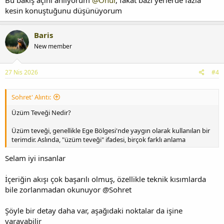
Bu bakış açını anlıyorum
@Onur
, fakat bazı yerlerde fazla
kesin konuştuğunu düşünüyorum
Baris
New member
27 Nis 2026
#4
Sohret' Alıntı:
Üzüm Teveği Nedir?
Üzüm teveği, genellikle Ege Bölgesi'nde yaygın olarak kullanılan bir
terimdir. Aslında, "üzüm teveği" ifadesi, birçok farklı anlama
Selam iyi insanlar
İçeriğin akışı çok başarılı olmuş, özellikle teknik kısımlarda
bile zorlanmadan okunuyor @Sohret
Şöyle bir detay daha var, aşağıdaki noktalar da işine
yarayabilir