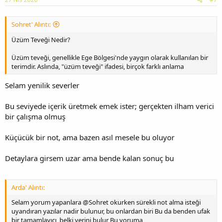
Sohret' Alıntı:
Üzüm Teveği Nedir?
Üzüm teveği, genellikle Ege Bölgesi'nde yaygın olarak kullanılan bir
terimdir. Aslında, "üzüm teveği" ifadesi, birçok farklı anlama
Selam yenilik severler
Bu seviyede içerik üretmek emek ister; gerçekten ilham verici
bir çalışma olmuş
Küçücük bir not, ama bazen asıl mesele bu oluyor
Detaylara girsem uzar ama bende kalan sonuç bu
Arda' Alıntı:
Selam yorum yapanlara @Sohret okurken sürekli not alma isteği
uyandıran yazılar nadir bulunur, bu onlardan biri Bu da benden ufak
bir tamamlayıcı, belki yerini bulur Bu yoruma