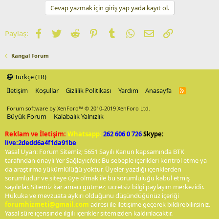
Cevap yazmak için giriş yap yada kayıt ol.
Facebook
Twitter
Reddit
Pinterest
Tumblr
WhatsApp
E-posta
Link
Paylaş:
Kangal Forum
Türkçe (TR)
İletişim
Koşullar
Gizlilik Politikası
Yardım
Anasayfa
R
S
S
Forum software by XenForo™
© 2010-2019 XenForo Ltd.
Büyük Forum
Kalabalık Yalnızlık
Reklam ve İletişim:
Whatsapp:
262 606 0 726
Skype:
live:2dedd6a4f1da91be
Yasal Uyarı: Forum Sitemiz; 5651 Sayılı Kanun kapsamında BTK
tarafından onaylı Yer Sağlayıcı'dır. Bu sebeple içerikleri kontrol etme ya
da araştırma yükümlülüğü yoktur. Üyeler yazdığı içeriklerden
sorumludur ve siteye üye olmak ile bu sorumluluğu kabul etmiş
sayılırlar. Sitemiz kar amacı gütmez, ücretsiz bilgi paylaşım merkezidir.
Hukuka ve mevzuata aykırı olduğunu düşündüğünüz içeriği
forumhizmeti@gmail.com
adresi ile iletişime geçerek bildirebilirsiniz.
Yasal süre içerisinde ilgili içerikler sitemizden kaldırılacaktır.