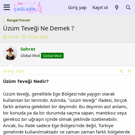
Giriş yap
Kayıt ol
Kangal Forum
Üzüm Teveği Ne Demek ?
K
B
Sohret
14 Haz 2024
o
a
n
ş
Sohret
u
l
Global Mod
Global Mod
y
a
u
n
b
g
14 Haz 2024
#1
a
ı
ş
ç
Üzüm Teveği Nedir?
l
t
a
a
Üzüm teveği, genellikle Ege Bölgesi'nde yaygın olarak
t
r
kullanılan bir terimdir. Aslında, "üzüm teveği" ifadesi, birçok
a
i
farklı anlama gelebilen bir deyimdir. Bu deyimin asıl anlamı,
n
h
bir konuda ya da bir durumda saçma sapan, mantıksız veya
i
gereksiz bir uğraşın içinde olmak şeklinde özetlenebilir.
Ancak, bu ifade sadece Ege Bölgesi'nde değil, Türkiye
genelinde kullanılmaktadır ve zaman zaman farklı bölgelerde