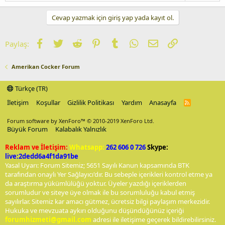
Cevap yazmak için giriş yap yada kayıt ol.
Facebook
Twitter
Reddit
Pinterest
Tumblr
WhatsApp
E-posta
Link
Paylaş:
Amerikan Cocker Forum
Türkçe (TR)
İletişim
Koşullar
Gizlilik Politikası
Yardım
Anasayfa
R
S
S
Forum software by XenForo™
© 2010-2019 XenForo Ltd.
Büyük Forum
Kalabalık Yalnızlık
Reklam ve İletişim:
Whatsapp:
262 606 0 726
Skype:
live:2dedd6a4f1da91be
Yasal Uyarı: Forum Sitemiz; 5651 Sayılı Kanun kapsamında BTK
tarafından onaylı Yer Sağlayıcı'dır. Bu sebeple içerikleri kontrol etme ya
da araştırma yükümlülüğü yoktur. Üyeler yazdığı içeriklerden
sorumludur ve siteye üye olmak ile bu sorumluluğu kabul etmiş
sayılırlar. Sitemiz kar amacı gütmez, ücretsiz bilgi paylaşım merkezidir.
Hukuka ve mevzuata aykırı olduğunu düşündüğünüz içeriği
forumhizmeti@gmail.com
adresi ile iletişime geçerek bildirebilirsiniz.