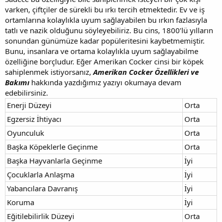
varken, çiftçiler de sürekli bu ırkı tercih etmektedir. Ev ve iş
ortamlarına kolaylıkla uyum sağlayabilen bu ırkın fazlasıyla
tatlı ve nazik olduğunu söyleyebiliriz. Bu cins, 1800’lü yılların
sonundan günümüze kadar popüleritesini kaybetmemiştir.
Bunu, insanlara ve ortama kolaylıkla uyum sağlayabilme
özelliğine borçludur. Eğer Amerikan Cocker cinsi bir köpek
sahiplenmek istiyorsanız,
Amerikan Cocker Özellikleri ve
Bakımı
hakkında yazdığımız yazıyı okumaya devam
edebilirsiniz.
Enerji Düzeyi
Orta
Egzersiz İhtiyacı
Orta
Oyunculuk
Orta
Başka Köpeklerle Geçinme
Orta
Başka Hayvanlarla Geçinme
İyi
Çocuklarla Anlaşma
İyi
Yabancılara Davranış
İyi
Koruma
İyi
Eğitilebilirlik Düzeyi
Orta