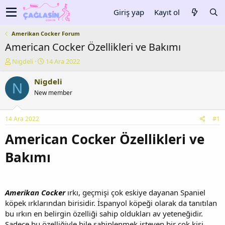
Giriş yap
Kayıt ol
Amerikan Cocker Forum
American Cocker Özellikleri ve Bakımı
K
B
Nigdeli
14 Ara 2022
o
a
n
ş
Nigdeli
N
u
l
New member
y
a
u
n
b
g
14 Ara 2022
#1
a
ı
ş
ç
American Cocker Özellikleri ve
l
t
a
a
Bakımı
t
r
a
i
n
h
i
Amerikan Cocker
ırkı, geçmişi çok eskiye dayanan Spaniel
köpek ırklarından birisidir. İspanyol köpeği olarak da tanıtılan
bu ırkın en belirgin özelliği sahip oldukları av yeteneğidir.
Sadece bu özelliğiyle bile sahiplenmek isteyen bir çok kişi