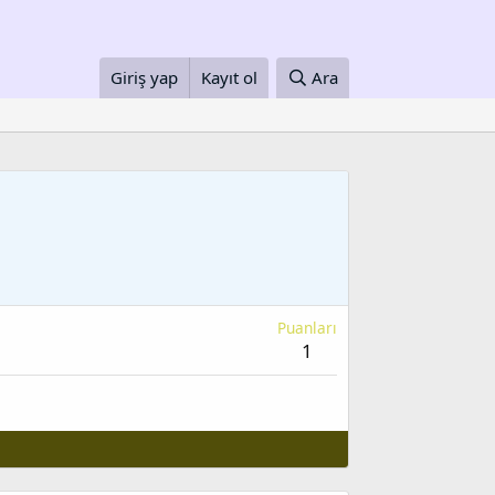
Giriş yap
Kayıt ol
Ara
Puanları
1