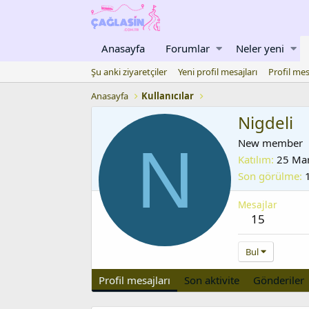
Anasayfa
Forumlar
Neler yeni
Şu anki ziyaretçiler
Yeni profil mesajları
Profil mes
Anasayfa
Kullanıcılar
Nigdeli
N
New member
Katılım
25 Ma
Son görülme
Mesajlar
15
Bul
Profil mesajları
Son aktivite
Gönderiler