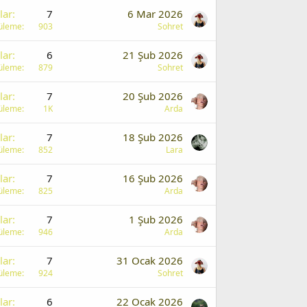
lar
7
6 Mar 2026
üleme
903
Sohret
lar
6
21 Şub 2026
üleme
879
Sohret
lar
7
20 Şub 2026
üleme
1K
Arda
lar
7
18 Şub 2026
üleme
852
Lara
lar
7
16 Şub 2026
üleme
825
Arda
lar
7
1 Şub 2026
üleme
946
Arda
lar
7
31 Ocak 2026
üleme
924
Sohret
lar
6
22 Ocak 2026