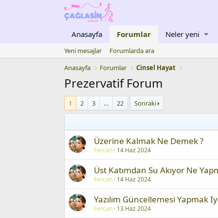
Anasayfa
Forumlar
Neler yeni
Yeni mesajlar
Forumlarda ara
Anasayfa
Forumlar
Cinsel Hayat
Prezervatif Forum
1
2
3
…
22
Sonraki
Üzerine Kalmak Ne Demek ?
Fercan
14 Haz 2024
Üst Katımdan Su Akıyor Ne Yapm
Fercan
14 Haz 2024
Yazılım Güncellemesi Yapmak Iyi
Fercan
13 Haz 2024