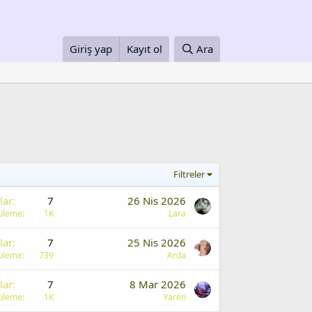
Giriş yap
Kayıt ol
Ara
Filtreler
lar
7
26 Nis 2026
üleme
1K
Lara
lar
7
25 Nis 2026
üleme
739
Arda
lar
7
8 Mar 2026
üleme
1K
Yaren