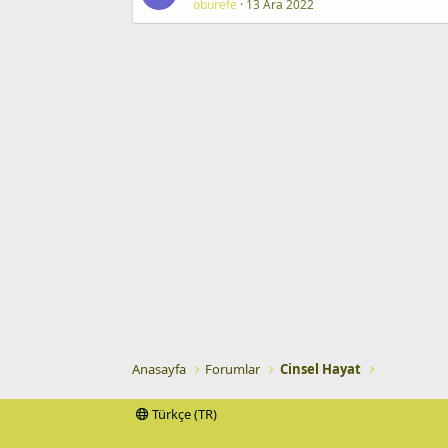
oburefe
13 Ara 2022
Anasayfa
Forumlar
Cinsel Hayat
Türkçe (TR)