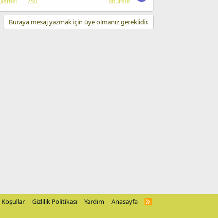
üleme
750
oburefe
Buraya mesaj yazmak için üye olmanız gereklidir.
Koşullar
Gizlilik Politikası
Yardım
Anasayfa
R
S
S