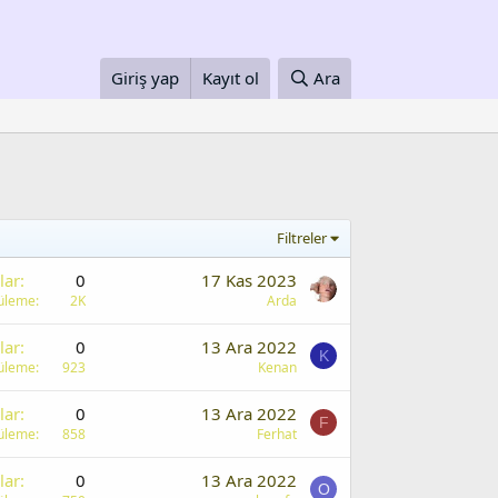
Giriş yap
Kayıt ol
Ara
Filtreler
lar
0
17 Kas 2023
üleme
2K
Arda
lar
0
13 Ara 2022
K
üleme
923
Kenan
lar
0
13 Ara 2022
F
üleme
858
Ferhat
lar
0
13 Ara 2022
O